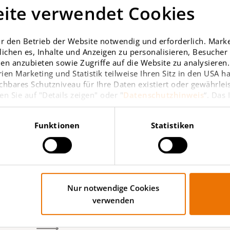
ite verwendet Cookies
r den Betrieb der Website notwendig und erforderlich. Market
ichen es, Inhalte und Anzeigen zu personalisieren, Besuche
en anzubieten sowie Zugriffe auf die Website zu analysieren. 
ien Marketing und Statistik teilweise Ihren Sitz in den USA 
chbares Schutzniveau für Ihre Daten existiert oder gewährlei
en Sie auf "Details zeigen" oder "
Datenschutzhinweis
“. Das
Funktionen
Statistiken
Immobilie kaufen
Nur notwendige Cookies
in Deutschland
verwenden