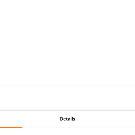
lücklich wohn
Details